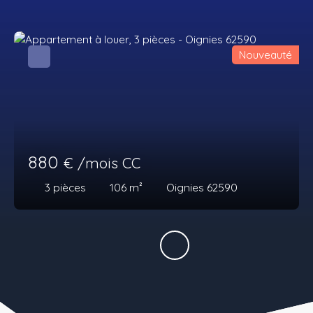
Nouveauté
880
€ /mois CC
3
pièces
106
m²
Oignies 62590