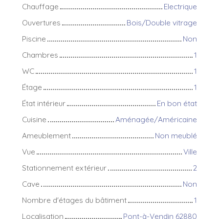
Chauffage
Electrique
Ouvertures
Bois/Double vitrage
Piscine
Non
Chambres
1
WC
1
Étage
1
État intérieur
En bon état
Cuisine
Aménagée/Américaine
Ameublement
Non meublé
Vue
Ville
Stationnement extérieur
2
Cave
Non
Nombre d'étages du bâtiment
1
Localisation
Pont-à-Vendin 62880