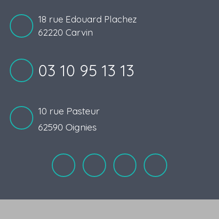
18 rue Edouard Plachez
62220 Carvin
03 10 95 13 13
10 rue Pasteur
62590 Oignies