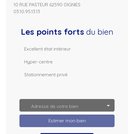
10 RUE PASTEUR 62590 OIGNIES
03.10.95.13.13
Les points forts
du bien
Excellent état intérieur
Hyper-centre
Stationnement privé
L
e
a
Adresse de votre bien
fl
e
t
Estimer mon bien
|
©
O