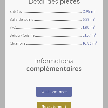
Détail des
pièces
Entrée
0,95 m²
Salle de bains
6,28 m²
WC
1,80 m²
Séjour/Cuisine
21,37 m²
Chambre
10,86 m²
Informations
complémentaires
Nos honoraires
Recrutement