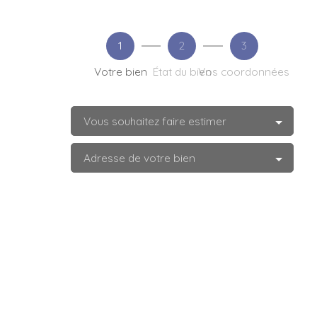
1
2
3
Votre bien
État du bien
Vos coordonnées
Vous souhaitez faire estimer
Adresse de votre bien