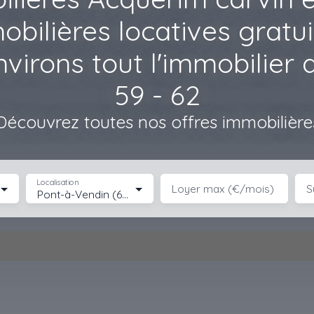
bilières locatives gratui
irons tout l'immobilier d
59 - 62
Découvrez toutes nos offres immobilière
Localisation
Loyer max (€/mois)
S
Pont-à-Vendin (62880)