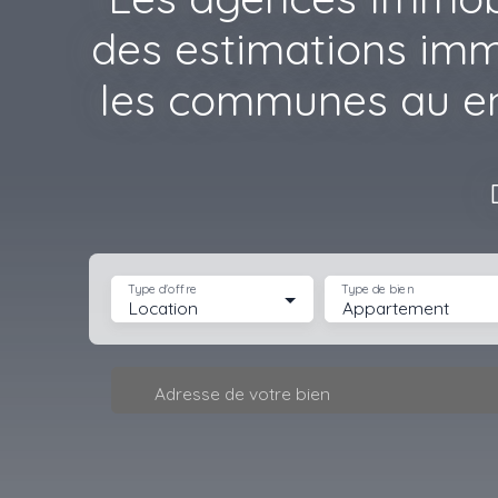
des estimations immo
les communes au env
Type d'offre
Type de bien
Location
Appartement
Adresse de votre bien