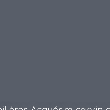
lières Acquérim carvin e