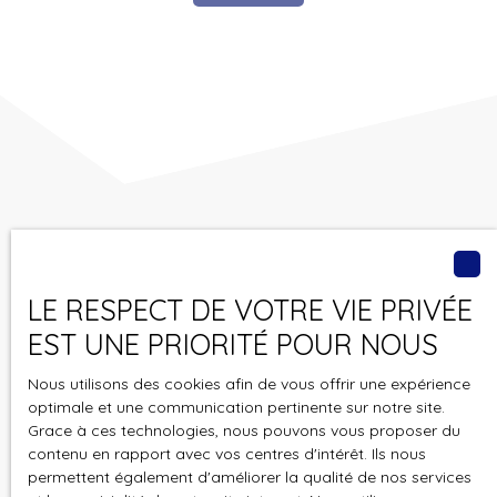
Vous ne trouvez pas
le bien de vos rêves ?
LE RESPECT DE VOTRE VIE PRIVÉE
EST UNE PRIORITÉ POUR NOUS
Ne manquez plus aucun bien correspondant à votre
recherche en vous inscrivant à notre alerte mail !
Nous utilisons des cookies afin de vous offrir une expérience
optimale et une communication pertinente sur notre site.
Prénom
Grace à ces technologies, nous pouvons vous proposer du
contenu en rapport avec vos centres d'intérêt. Ils nous
permettent également d'améliorer la qualité de nos services
Nom