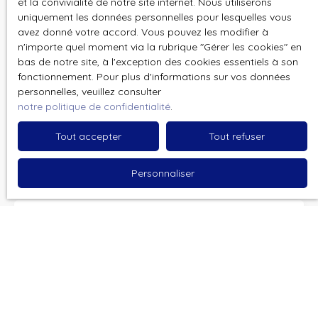
et la convivialité de notre site internet. Nous utiliserons
uniquement les données personnelles pour lesquelles vous
Email
avez donné votre accord. Vous pouvez les modifier à
n'importe quel moment via la rubrique ″Gérer les cookies″ en
bas de notre site, à l'exception des cookies essentiels à son
Type d'offre
Vente
fonctionnement. Pour plus d'informations sur vos données
personnelles, veuillez consulter
Type de bien
notre politique de confidentialité
.
Villa
Tout accepter
Tout refuser
Localisation
Hénin-Beaumont (62110)
Personnaliser
Budget max (€)
Surface min (m²)
Pièces min
J'accepte le traitement de mes données
personnelles conformément au RGPD. Si vous ne