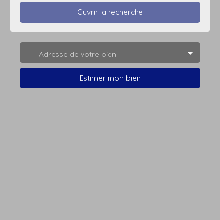
Ouvrir la recherche
Type d'offre
Adresse de votre bien
Vente
Type de bien
Estimer mon bien
Villa
Localisation
Hénin-Beaumont (62110)
Budget max (€)
Surface min (m²)
Rechercher