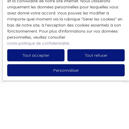
et la convivialité de notre site internet. Nous utiliserons
uniquement les données personnelles pour lesquelles vous
Email
avez donné votre accord. Vous pouvez les modifier à
n'importe quel moment via la rubrique ″Gérer les cookies″ en
bas de notre site, à l'exception des cookies essentiels à son
Type d'offre
Vente
fonctionnement. Pour plus d'informations sur vos données
personnelles, veuillez consulter
Type de bien
notre politique de confidentialité
.
Villa
Tout accepter
Tout refuser
Localisation
Personnaliser
Budget max (€)
Surface min (m²)
Pièces min
J'accepte le traitement de mes données
personnelles conformément au RGPD. Si vous ne