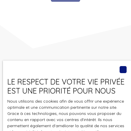
Vous ne trouvez pas
le bien de vos rêves ?
LE RESPECT DE VOTRE VIE PRIVÉE
EST UNE PRIORITÉ POUR NOUS
Ne manquez plus aucun bien correspondant à votre
recherche en vous inscrivant à notre alerte mail !
Nous utilisons des cookies afin de vous offrir une expérience
optimale et une communication pertinente sur notre site.
Prénom
Grace à ces technologies, nous pouvons vous proposer du
contenu en rapport avec vos centres d'intérêt. Ils nous
permettent également d'améliorer la qualité de nos services
Nom