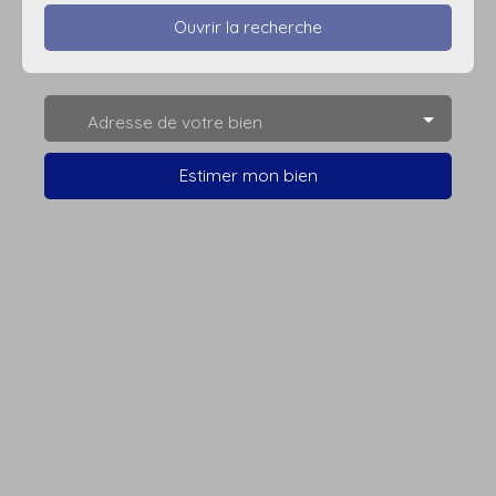
Ouvrir la recherche
Type d'offre
Adresse de votre bien
Vente
Type de bien
Estimer mon bien
Villa
Localisation
Budget max (€)
Surface min (m²)
Rechercher