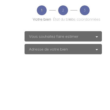
1
2
3
Votre bien
État du bien
Vos coordonnées
Vous souhaitez faire estimer
Adresse de votre bien