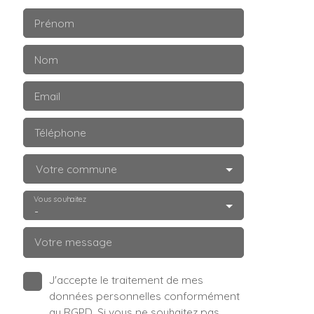
Prénom
Nom
Email
Téléphone
Votre commune
Vous souhaitez
-
Votre message
J'accepte le traitement de mes
données personnelles conformément
au RGPD. Si vous ne souhaitez pas