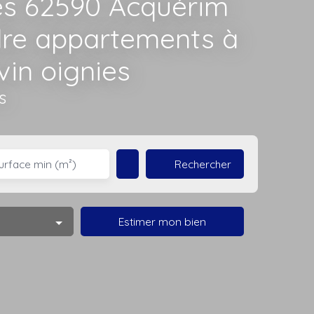
es 62590 Acquérim
dre appartements à
vin oignies
s
Rechercher
urface min (m²)
Estimer mon bien