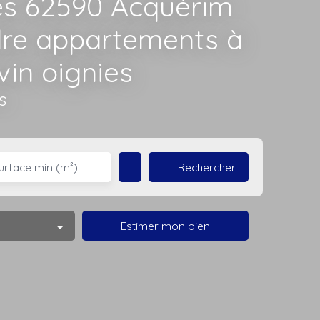
es 62590 Acquérim
dre appartements à
vin oignies
s
Rechercher
urface min (m²)
Estimer mon bien