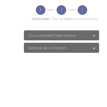
1
2
3
Votre bien
État du bien
Vos coordonnées
Vous souhaitez faire estimer
Adresse de votre bien