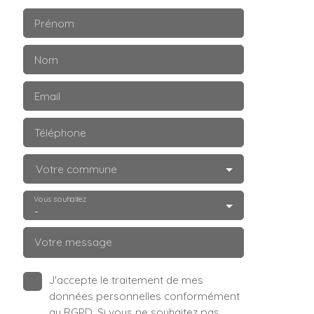
Prénom
Nom
Email
Téléphone
Votre commune
Vous souhaitez
-
Votre message
J'accepte le traitement de mes
données personnelles conformément
au RGPD. Si vous ne souhaitez pas