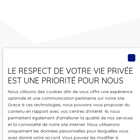
Vous ne trouvez pas
LE RESPECT DE VOTRE VIE PRIVÉE
le bien de vos rêves ?
EST UNE PRIORITÉ POUR NOUS
Nous utilisons des cookies afin de vous offrir une expérience
Ne manquez plus aucun bien correspondant à votre
optimale et une communication pertinente sur notre site.
recherche en vous inscrivant à notre alerte mail !
Grace à ces technologies, nous pouvons vous proposer du
contenu en rapport avec vos centres d'intérêt. Ils nous
Prénom
permettent également d'améliorer la qualité de nos services
et la convivialité de notre site internet. Nous utiliserons
Nom
uniquement les données personnelles pour lesquelles vous
avez donné votre accord. Vous pouvez les modifier à