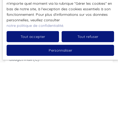
n'importe quel moment via la rubrique ″Gérer les cookies″ en
Email
bas de notre site, à l'exception des cookies essentiels à son
fonctionnement. Pour plus d'informations sur vos données
Type d'offre
Vente
personnelles, veuillez consulter
notre politique de confidentialité
.
Type de bien
Terrain Constructible
Tout accepter
Tout refuser
Localisation
Personnaliser
Budget max (€)
Surface min (m²)
J'accepte le traitement de mes données
personnelles conformément au RGPD. Si vous ne
souhaitez pas faire l'objet de prospection
commerciale par voie téléphonique, vous pouvez
vous inscrire gratuitement sur la liste d'opposition
au démarchage téléphonique, prévu par l'article