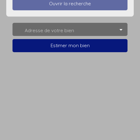
Ouvrir la recherche
Type d'offre
Adresse de votre bien
Vente
Type de bien
Estimer mon bien
Terrain Constructible
Localisation
Budget max (€)
Surface min (m²)
Rechercher