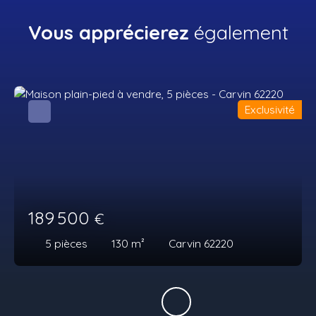
Vous apprécierez
également
Exclusivité
189 500
€
5
pièces
130
m²
Carvin 62220