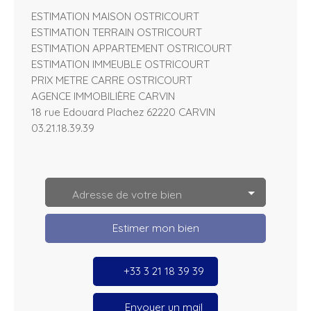
ESTIMATION MAISON OSTRICOURT
ESTIMATION TERRAIN OSTRICOURT
ESTIMATION APPARTEMENT OSTRICOURT
ESTIMATION IMMEUBLE OSTRICOURT
PRIX METRE CARRE OSTRICOURT
AGENCE IMMOBILIÈRE CARVIN
18 rue Edouard Plachez 62220 CARVIN
03.21.18.39.39
L
e
a
Adresse de votre bien
fl
e
t
Estimer mon bien
|
©
O
p
+33 3 21 18 39 39
e
n
S
tr
Envoyer un mail