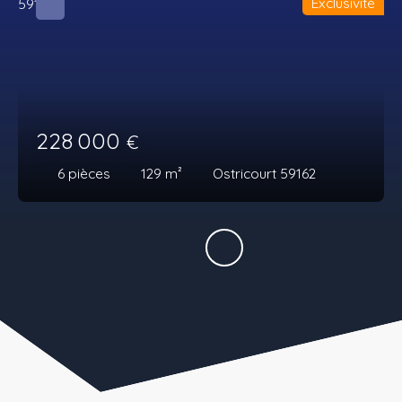
Exclusivité
228 000
€
6
pièces
129
m²
Ostricourt 59162