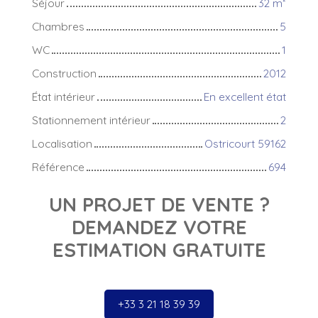
Séjour
32
m²
Chambres
5
WC
1
Construction
2012
État intérieur
En excellent état
Stationnement intérieur
2
Localisation
Ostricourt 59162
Référence
694
UN PROJET DE VENTE ?
DEMANDEZ VOTRE
ESTIMATION GRATUITE
+33 3 21 18 39 39