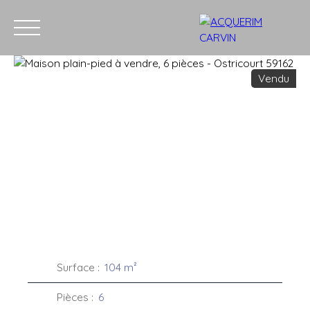
Vendu
Accueil
Acheter
Louer
Vendre
Recrutement
Blog
C
Estimation
Surface
:
104
m²
Pièces
:
6