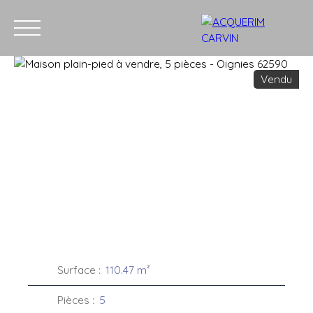
Vendu
Accueil
Acheter
Louer
Vendre
Recrutement
Blog
C
Estimation
Surface
:
110.47
m²
Pièces
:
5