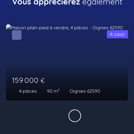
Vous apprécierez
également
A saisir
159 000
€
4
pièces
90
m²
Oignies 62590