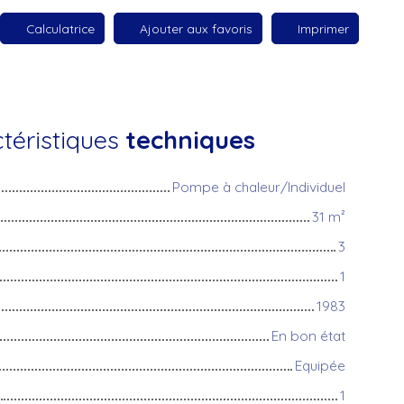
Calculatrice
Ajouter aux favoris
Imprimer
téristiques
techniques
Pompe à chaleur/Individuel
31
m²
3
1
1983
En bon état
Equipée
1