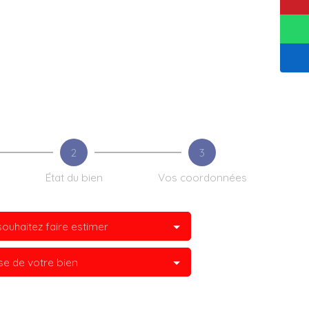
2
3
État du bien
Vos coordonnées
ouhaitez faire estimer
se de votre bien