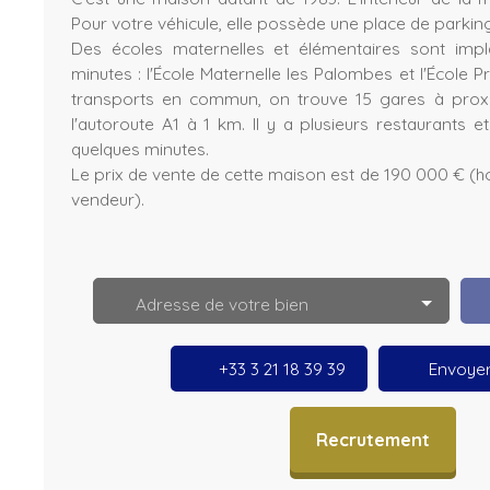
Pour votre véhicule, elle possède une place de parking 
Des écoles maternelles et élémentaires sont imp
minutes : l'École Maternelle les Palombes et l'École P
transports en commun, on trouve 15 gares à proxim
l'autoroute A1 à 1 km. Il y a plusieurs restaurants 
quelques minutes.
Le prix de vente de cette maison est de 190 000 € (h
vendeur).
L
e
a
fl
e
Adresse de votre bien
t
|
©
O
+33 3 21 18 39 39
Envoyer
p
e
n
S
Recrutement
tr
e
e