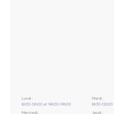
t
M
a
p
c
o
n
tr
i
b
u
t
o
r
s
+
−
Lundi
:
Mardi
:
8h30-12h00 et 14h00-19h00
8h30-12h00 
Mercredi
:
Jeudi
: