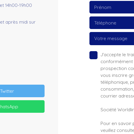
et 14h00-19h00
Prénom
et après midi sur
Téléphone
Votre message
J'accepte le t
conformément au
prospection co
vous inscrire g
téléphonique, pr
consommation, s
Twitter
courrier adressé
hatsApp
Société Worldlin
Pour en savoir 
veuillez consult