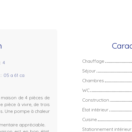
n
Carac
Chauffage
:
4
Séjour
:
05 a 61 ca
Chambres
WC
e maison de 4 pièces de
Construction
 pièce à vivre, de trois
État intérieur
ins. Une pompe à chaleur
Cuisine
mentaire appréciable.
Stationnement intérieur
maison est en bon état.