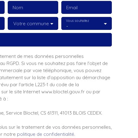
Nom
Email
Vous souhaitez
Votre commune
-
raitement de mes données personnelles
 RGPD. Si vous ne souhaitez pas faire l'objet de
mmerciale par voie téléphonique, vous pouvez
ratuitement sur la liste d'opposition au démarchage
évu par l'article L223-1 du code de la
ur le site Internet www.bloctel.gouv.fr ou par
 à :
e, Service Bloctel, CS 61311, 41013 BLOIS CEDEX.
plus sur le traitement de vos données personnelles,
er notre
politique de confidentialité
.