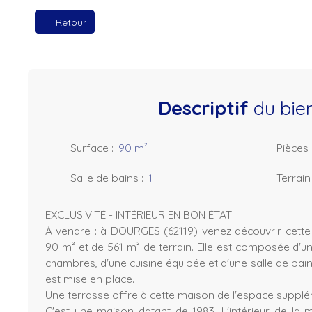
Retour
Descriptif
du bie
Surface
:
90
m²
Pièces
Salle de bains
:
1
Terrain
EXCLUSIVITÉ - INTÉRIEUR EN BON ÉTAT
À vendre : à DOURGES (62119) venez découvrir cett
90 m² et de 561 m² de terrain. Elle est composée d'une
chambres, d'une cuisine équipée et d'une salle de ba
est mise en place.
Une terrasse offre à cette maison de l'espace supplé
C'est une maison datant de 1983. L'intérieur de la 