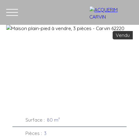
Vendu
Accueil
Acheter
Louer
Vendre
Recrutement
Blog
C
Estimation
Surface
:
80
m²
Pièces
:
3