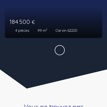
184 500
€
4
pièces
99
m²
Carvin 62220
Vous ne trouvez pas