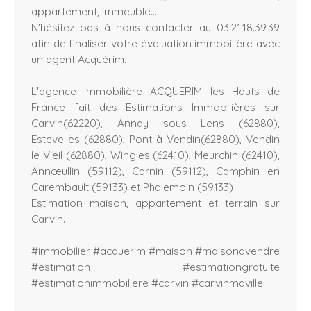
appartement, immeuble...
N'hésitez pas à nous contacter au 03.21.18.39.39
afin de finaliser votre évaluation immobilière avec
un agent Acquérim.
L'agence immobilière ACQUERIM les Hauts de
France fait des Estimations Immobilières sur
Carvin(62220), Annay sous Lens (62880),
Estevelles (62880), Pont à Vendin(62880), Vendin
le Vieil (62880), Wingles (62410), Meurchin (62410),
Annœullin (59112), Carnin (59112), Camphin en
Carembault (59133) et Phalempin (59133)
Estimation maison, appartement et terrain sur
Carvin.
#immobilier #acquerim #maison #maisonavendre
#estimation #estimationgratuite
#estimationimmobiliere #carvin #carvinmaville