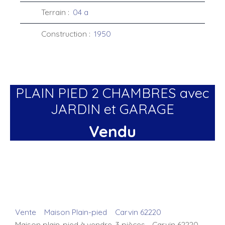
Terrain
:
04 a
Construction
:
1950
PLAIN PIED 2 CHAMBRES avec
JARDIN et GARAGE
Vendu
Vente
Maison Plain-pied
Carvin 62220
Maison plain-pied à vendre, 3 pièces - Carvin 62220