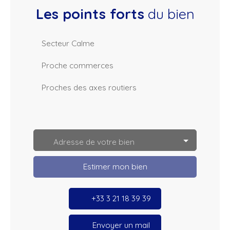
Les points forts
du bien
Secteur Calme
Proche commerces
Proches des axes routiers
L
e
a
Adresse de votre bien
fl
e
t
Estimer mon bien
|
©
O
p
+33 3 21 18 39 39
e
n
S
tr
Envoyer un mail