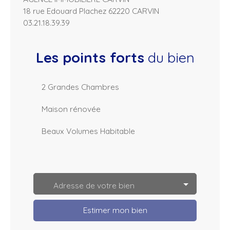
18 rue Edouard Plachez 62220 CARVIN
03.21.18.39.39
Les points forts
du bien
2 Grandes Chambres
Maison rénovée
Beaux Volumes Habitable
L
e
a
Adresse de votre bien
fl
e
t
Estimer mon bien
|
©
O