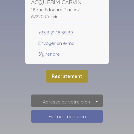
ACQUERIM CARVIN
18 rue Edouard Plachez
62220 Carvin
+33 3 21 18 39 39
Envoyer un e-mail
S'y rendre
Recrutement
Adresse de votre bien
Estimer mon bien