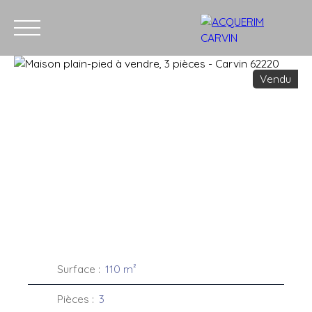
Vendu
Accueil
Acheter
Louer
Vendre
Recrutement
Blog
C
Estimation
Surface
:
110
m²
Pièces
:
3