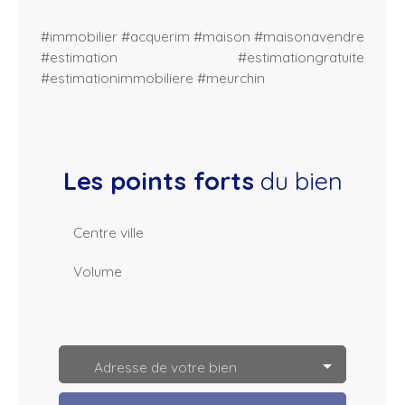
#immobilier #acquerim #maison #maisonavendre
#estimation #estimationgratuite
#estimationimmobiliere #meurchin
Les points forts
du bien
Centre ville
Volume
L
e
a
Adresse de votre bien
fl
e
t