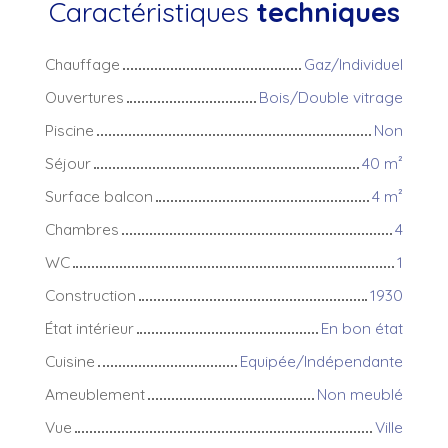
Caractéristiques
techniques
Chauffage
Gaz/Individuel
Ouvertures
Bois/Double vitrage
Piscine
Non
Séjour
40
m²
Surface balcon
4
m²
Chambres
4
WC
1
Construction
1930
État intérieur
En bon état
Cuisine
Equipée/Indépendante
Ameublement
Non meublé
Vue
Ville