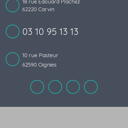
18 rue Edouard Plachez
62220 Carvin
03 10 95 13 13
10 rue Pasteur
62590 Oignies