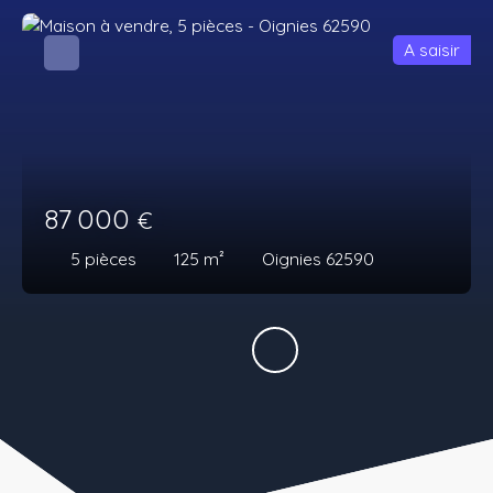
A saisir
87 000
€
5
pièces
125
m²
Oignies 62590