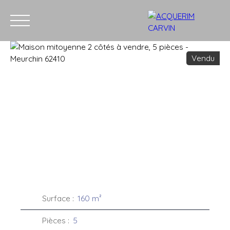
Vendu
Accueil
Acheter
Louer
Vendre
Recrutement
Blog
C
Estimation
Surface
:
160
m²
Pièces
:
5