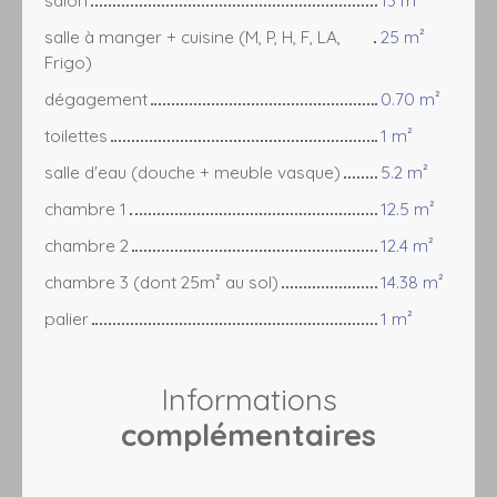
salon
13 m²
salle à manger + cuisine (M, P, H, F, LA,
25 m²
Frigo)
dégagement
0.70 m²
toilettes
1 m²
salle d'eau (douche + meuble vasque)
5.2 m²
chambre 1
12.5 m²
chambre 2
12.4 m²
chambre 3 (dont 25m² au sol)
14.38 m²
palier
1 m²
Informations
complémentaires