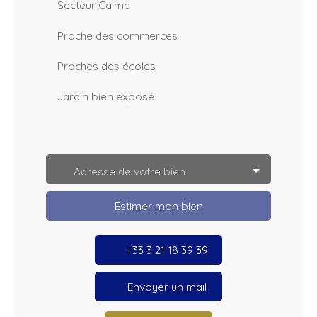
Secteur Calme
Proche des commerces
Proches des écoles
Jardin bien exposé
L
e
a
Adresse de votre bien
fl
e
t
Estimer mon bien
|
©
O
p
+33 3 21 18 39 39
e
n
S
tr
Envoyer un mail
e
e
t