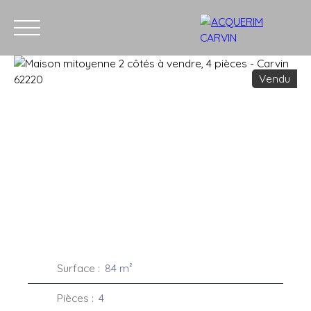
Vendu
Accueil
Acheter
Louer
Vendre
Recrutement
Blog
C
Estimation
Surface
:
84
m²
Pièces
:
4