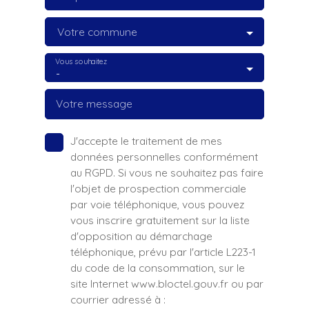
Votre commune
Vous souhaitez
-
Votre message
J'accepte le traitement de mes
données personnelles conformément
au RGPD. Si vous ne souhaitez pas faire
l'objet de prospection commerciale
par voie téléphonique, vous pouvez
vous inscrire gratuitement sur la liste
d'opposition au démarchage
téléphonique, prévu par l'article L223-1
du code de la consommation, sur le
site Internet www.bloctel.gouv.fr ou par
courrier adressé à :