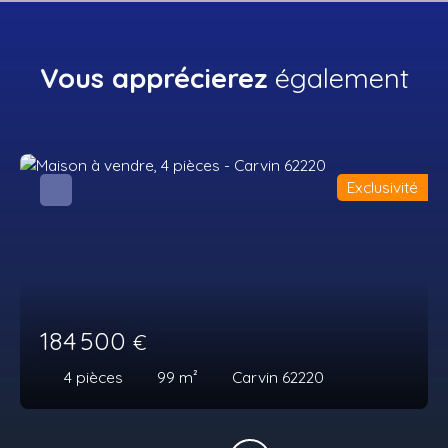
Vous apprécierez
également
Exclusivité
184 500
€
4
pièces
99
m²
Carvin 62220