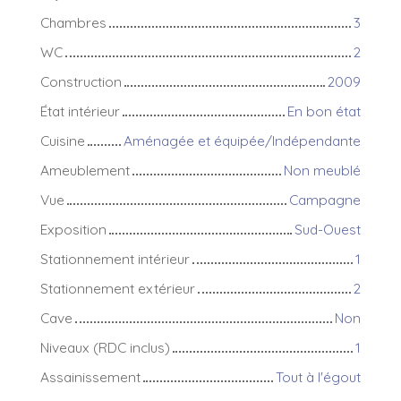
Chambres
3
WC
2
Construction
2009
État intérieur
En bon état
Cuisine
Aménagée et équipée/Indépendante
Ameublement
Non meublé
Vue
Campagne
Exposition
Sud-Ouest
Stationnement intérieur
1
Stationnement extérieur
2
Cave
Non
Niveaux (RDC inclus)
1
Assainissement
Tout à l'égout