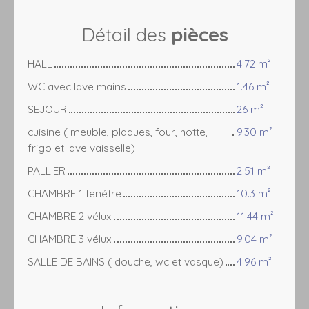
Détail des
pièces
HALL
4.72 m²
WC avec lave mains
1.46 m²
SEJOUR
26 m²
cuisine ( meuble, plaques, four, hotte,
9.30 m²
frigo et lave vaisselle)
PALLIER
2.51 m²
CHAMBRE 1 fenétre
10.3 m²
CHAMBRE 2 vélux
11.44 m²
CHAMBRE 3 vélux
9.04 m²
SALLE DE BAINS ( douche, wc et vasque)
4.96 m²