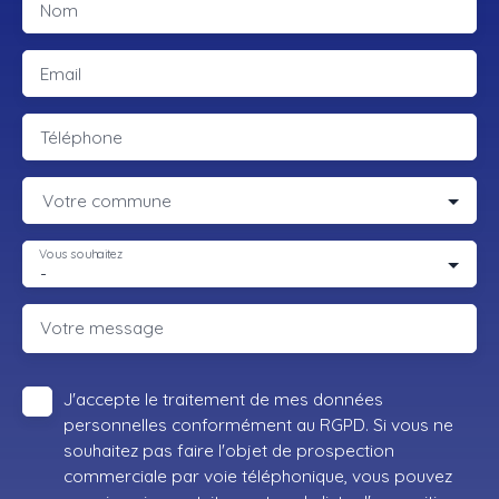
Nom
Email
Téléphone
Votre commune
Vous souhaitez
-
Votre message
J'accepte le traitement de mes données
personnelles conformément au RGPD. Si vous ne
souhaitez pas faire l'objet de prospection
commerciale par voie téléphonique, vous pouvez