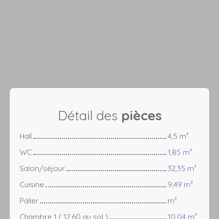
Détail des
pièces
Hall
4,5 m²
WC
1,85 m²
Salon/séjour
32,35 m²
Cuisine
9,49 m²
Palier
m²
Chambre 1 ( 12,60 au sol )
10,04 m²