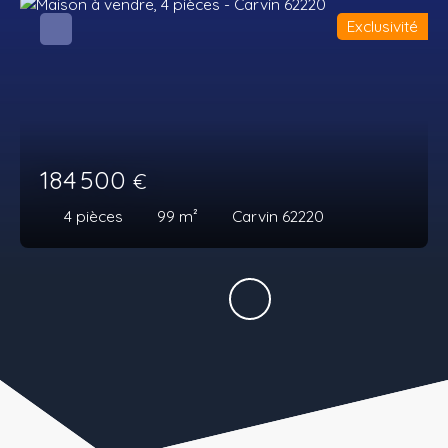
Exclusivité
184 500
€
4
pièces
99
m²
Carvin 62220