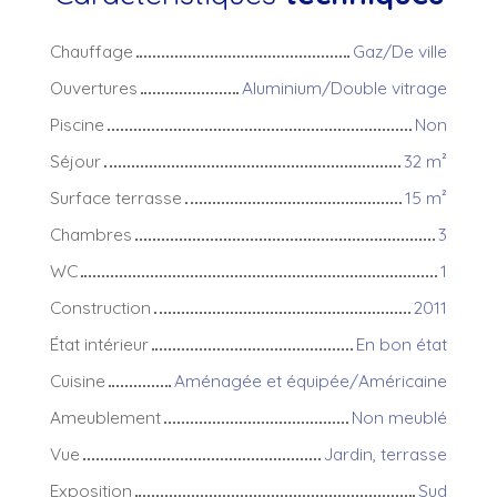
Chauffage
Gaz/De ville
Ouvertures
Aluminium/Double vitrage
Piscine
Non
Séjour
32
m²
Surface terrasse
15
m²
Chambres
3
WC
1
Construction
2011
État intérieur
En bon état
Cuisine
Aménagée et équipée/Américaine
Ameublement
Non meublé
Vue
Jardin, terrasse
Exposition
Sud