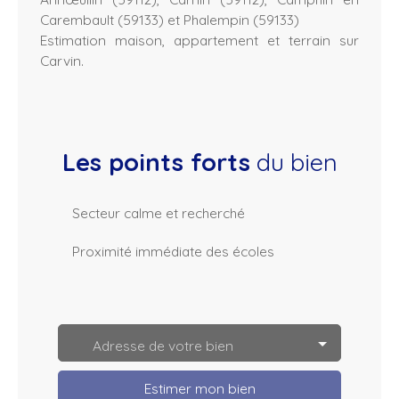
Carembault (59133) et Phalempin (59133)
Estimation maison, appartement et terrain sur
Carvin.
Les points forts
du bien
Secteur calme et recherché
Proximité immédiate des écoles
L
e
a
Adresse de votre bien
fl
e
t
Estimer mon bien
|