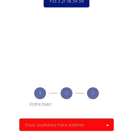
+33 3 21 18 39 39
1
2
3
Votre bien
Vous souhaitez faire estimer