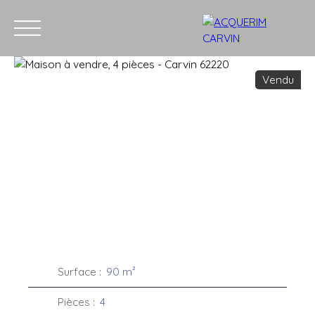
Vendu
Accueil
Acheter
Louer
Vendre
Recrutement
Blog
C
Estimation
Surface
:
90
m²
Pièces
:
4