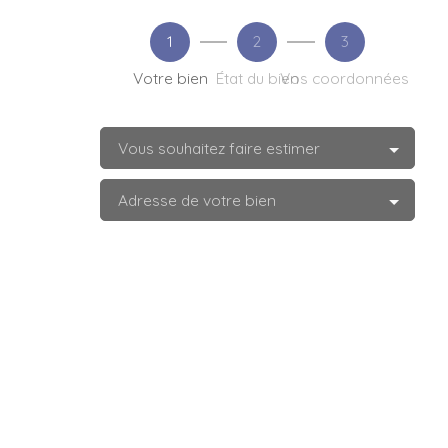
1
2
3
Votre bien
État du bien
Vos coordonnées
Vous souhaitez faire estimer
Adresse de votre bien