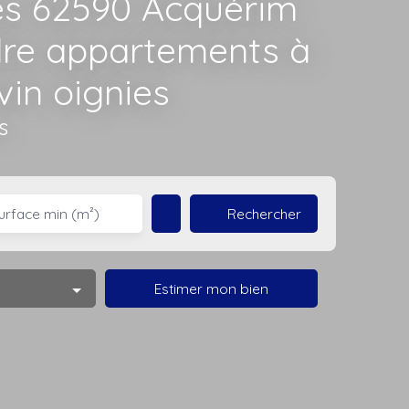
es 62590 Acquérim
dre appartements à
vin oignies
s
Rechercher
urface min (m²)
Estimer mon bien