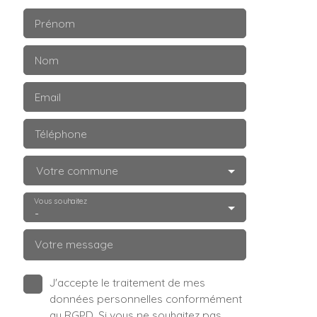
Prénom
Nom
Email
Téléphone
Votre commune
Vous souhaitez
-
Votre message
J'accepte le traitement de mes
données personnelles conformément
au RGPD. Si vous ne souhaitez pas