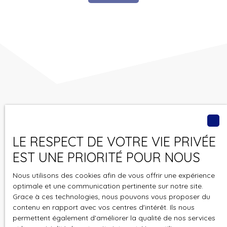
Vous ne trouvez pas
le bien de vos rêves ?
LE RESPECT DE VOTRE VIE PRIVÉE
EST UNE PRIORITÉ POUR NOUS
Ne manquez plus aucun bien correspondant à votre
recherche en vous inscrivant à notre alerte mail !
Nous utilisons des cookies afin de vous offrir une expérience
optimale et une communication pertinente sur notre site.
Prénom
Grace à ces technologies, nous pouvons vous proposer du
contenu en rapport avec vos centres d'intérêt. Ils nous
permettent également d'améliorer la qualité de nos services
Nom