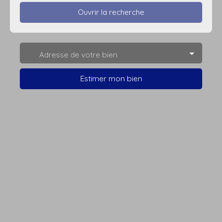
Ouvrir la recherche
Type d'offre
Adresse de votre bien
Vente
Type de bien
Estimer mon bien
Maison Individuelle
Localisation
Nomain (59310)
Budget max (€)
Surface min (m²)
Rechercher