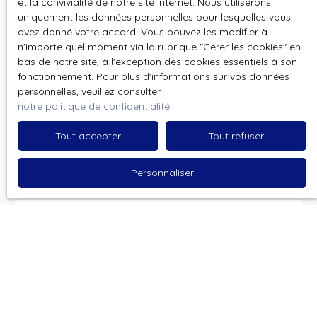
et la convivialité de notre site internet. Nous utiliserons
uniquement les données personnelles pour lesquelles vous
Email
avez donné votre accord. Vous pouvez les modifier à
n'importe quel moment via la rubrique ″Gérer les cookies″ en
bas de notre site, à l'exception des cookies essentiels à son
Type d'offre
Vente
fonctionnement. Pour plus d'informations sur vos données
personnelles, veuillez consulter
Type de bien
notre politique de confidentialité
.
Maison Individuelle
Tout accepter
Tout refuser
Localisation
Nomain (59310)
Personnaliser
Budget max (€)
Surface min (m²)
Pièces min
J'accepte le traitement de mes données
personnelles conformément au RGPD. Si vous ne