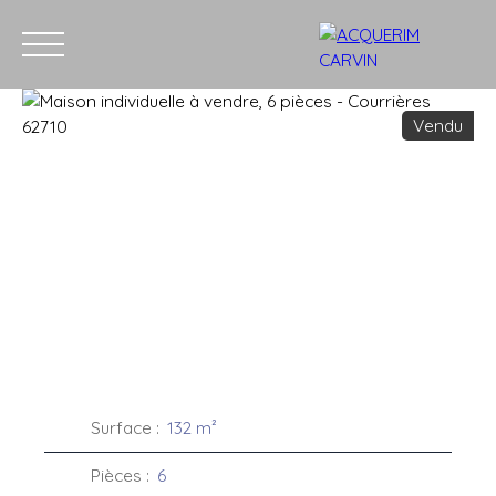
Vendu
Accueil
Acheter
Louer
Vendre
Recrutement
Blog
C
Estimation
Surface
:
132
m²
Pièces
:
6