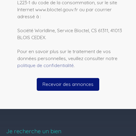
L223-1 du code de la consommation, sur le site
Internet www.bloctel.gouv.fr ou par courrier
adressé à :
Société Worldline, Service Bloctel, CS 61311, 41013
BLOIS CEDEX.
Pour en savoir plus sur le traitement de vos
données personnelles, veuillez consulter notre
politique de confidentialité
.
Recevoir des annonces
Je recherche un bien