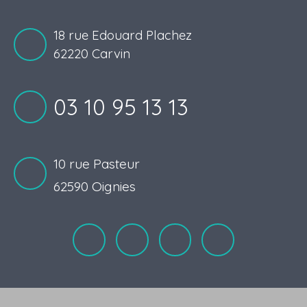
18 rue Edouard Plachez
62220 Carvin
03 10 95 13 13
10 rue Pasteur
62590 Oignies