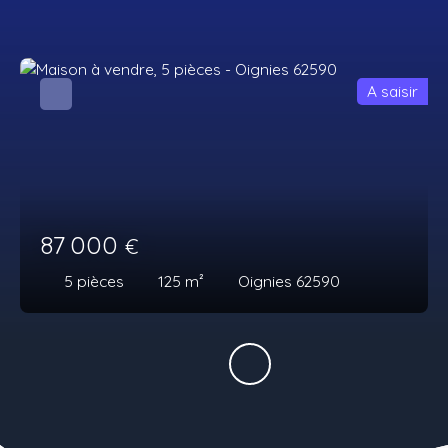
A saisir
87 000
€
5
pièces
125
m²
Oignies 62590