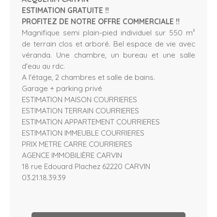
ESTIMATION GRATUITE !!
PROFITEZ DE NOTRE OFFRE COMMERCIALE !!
Magnifique semi plain-pied individuel sur 550 m²
de terrain clos et arboré. Bel espace de vie avec
véranda. Une chambre, un bureau et une salle
d'eau au rdc.
A l'étage, 2 chambres et salle de bains.
Garage + parking privé
ESTIMATION MAISON COURRIERES
ESTIMATION TERRAIN COURRIERES
ESTIMATION APPARTEMENT COURRIERES
ESTIMATION IMMEUBLE COURRIERES
PRIX METRE CARRE COURRIERES
AGENCE IMMOBILIÈRE CARVIN
18 rue Edouard Plachez 62220 CARVIN
03.21.18.39.39
L
e
a