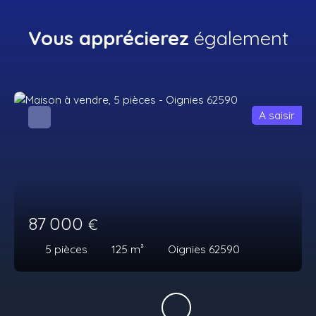
Vous apprécierez
également
A saisir
87 000
€
5
pièces
125
m²
Oignies 62590