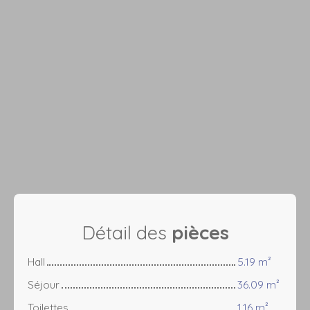
Détail des
pièces
Hall
5.19 m²
Séjour
36.09 m²
Toilettes
1.16 m²