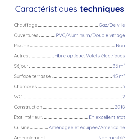
Caractéristiques
techniques
Chauffage
Gaz/De ville
Ouvertures
PVC/Aluminium/Double vitrage
Piscine
Non
Autres
Fibre optique, Volets électriques
Séjour
36
m²
Surface terrasse
45
m²
Chambres
3
WC
2
Construction
2018
État intérieur
En excellent état
Cuisine
Aménagée et équipée/Américaine
Ameublement
Non meublé