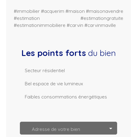
#immobilier #acquerim #maison #maisonavendre
#estimation #estimationgratuite
#estimationimmobiliere #carvin #carvinmaville
Les points forts
du bien
Secteur résidentiel
Bel espace de vie lumineux
Faibles consommations énergétiques
L
e
a
Adresse de votre bien
fl
e