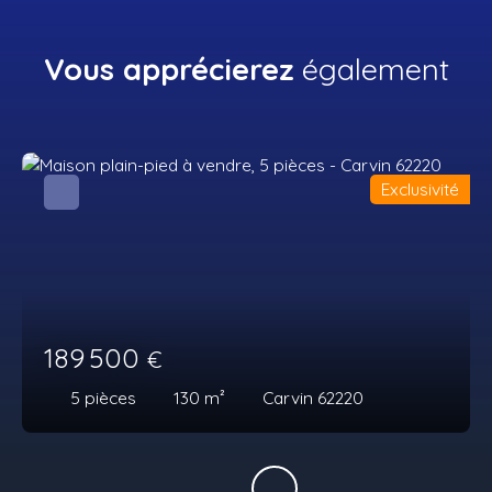
Vous apprécierez
également
Exclusivité
189 500
€
5
pièces
130
m²
Carvin 62220