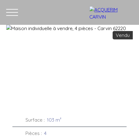
Vendu
Accueil
Acheter
Louer
Vendre
Recrutement
Blog
C
Estimation
Surface
:
103
m²
Pièces
:
4