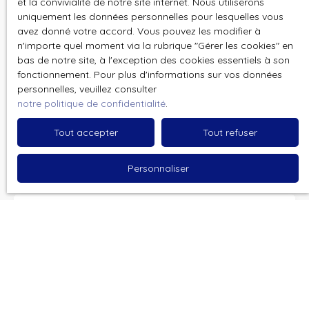
et la convivialité de notre site internet. Nous utiliserons
uniquement les données personnelles pour lesquelles vous
Email
avez donné votre accord. Vous pouvez les modifier à
n'importe quel moment via la rubrique ″Gérer les cookies″ en
bas de notre site, à l'exception des cookies essentiels à son
Type d'offre
Vente
fonctionnement. Pour plus d'informations sur vos données
personnelles, veuillez consulter
Type de bien
notre politique de confidentialité
.
Maison Contemporaine
Tout accepter
Tout refuser
Localisation
Courrières (62710)
Personnaliser
Budget max (€)
Surface min (m²)
Pièces min
J'accepte le traitement de mes données
personnelles conformément au RGPD. Si vous ne