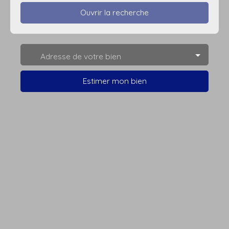
Ouvrir la recherche
Type d'offre
Adresse de votre bien
Vente
Type de bien
Estimer mon bien
Maison Contemporaine
Localisation
Courrières (62710)
Budget max (€)
Surface min (m²)
Rechercher