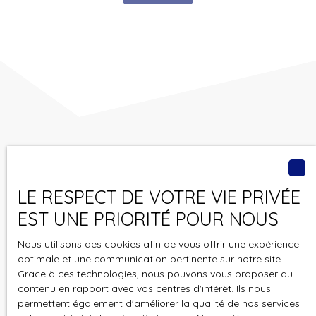
Vous ne trouvez pas
le bien de vos rêves ?
LE RESPECT DE VOTRE VIE PRIVÉE
EST UNE PRIORITÉ POUR NOUS
Ne manquez plus aucun bien correspondant à votre
recherche en vous inscrivant à notre alerte mail !
Nous utilisons des cookies afin de vous offrir une expérience
optimale et une communication pertinente sur notre site.
Prénom
Grace à ces technologies, nous pouvons vous proposer du
contenu en rapport avec vos centres d'intérêt. Ils nous
permettent également d'améliorer la qualité de nos services
Nom