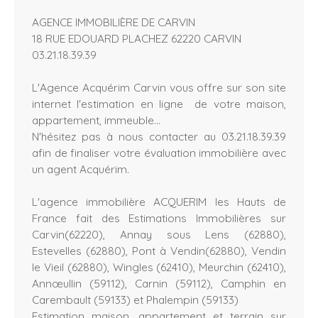
AGENCE IMMOBILIÈRE DE CARVIN
18 RUE EDOUARD PLACHEZ 62220 CARVIN
03.21.18.39.39
L'Agence Acquérim Carvin vous offre sur son site
internet l'estimation en ligne de votre maison,
appartement, immeuble...
N'hésitez pas à nous contacter au 03.21.18.39.39
afin de finaliser votre évaluation immobilière avec
un agent Acquérim.
L'agence immobilière ACQUERIM les Hauts de
France fait des Estimations Immobilières sur
Carvin(62220), Annay sous Lens (62880),
Estevelles (62880), Pont à Vendin(62880), Vendin
le Vieil (62880), Wingles (62410), Meurchin (62410),
Annœullin (59112), Carnin (59112), Camphin en
Carembault (59133) et Phalempin (59133)
Estimation maison, appartement et terrain sur