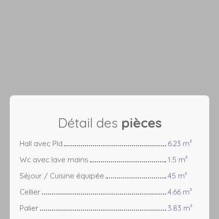
Détail des
pièces
Hall avec Pld
6.23 m²
Wc avec lave mains
1.5 m²
Séjour / Cuisine équipée
45 m²
Cellier
4.66 m²
Palier
3.83 m²