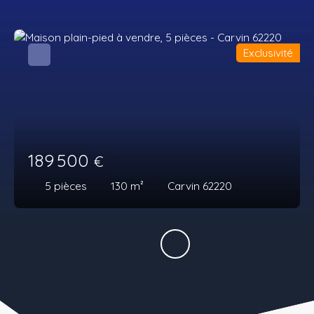
Exclusivité
189 500
€
5
pièces
130
m²
Carvin 62220