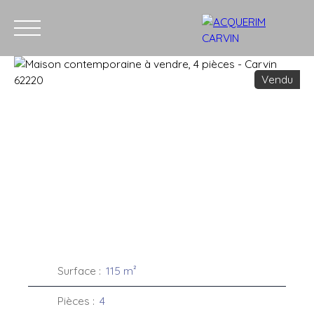
Vendu
Accueil
Acheter
Louer
Vendre
Recrutement
Blog
C
Estimation
Surface
:
115
m²
Pièces
:
4