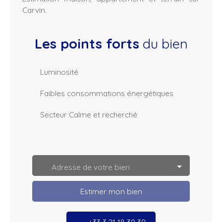
Carvin.
Les points forts
du bien
Luminosité
Faibles consommations énergétiques
Secteur Calme et recherché
L
e
a
Adresse de votre bien
fl
e
t
Estimer mon bien
|
©
O
p
+33 3 21 18 39 39
e