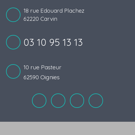
18 rue Edouard Plachez
62220 Carvin
03 10 95 13 13
10 rue Pasteur
62590 Oignies