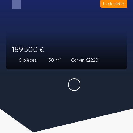
Exclusivité
189 500
€
5
pièces
130
m²
Carvin 62220