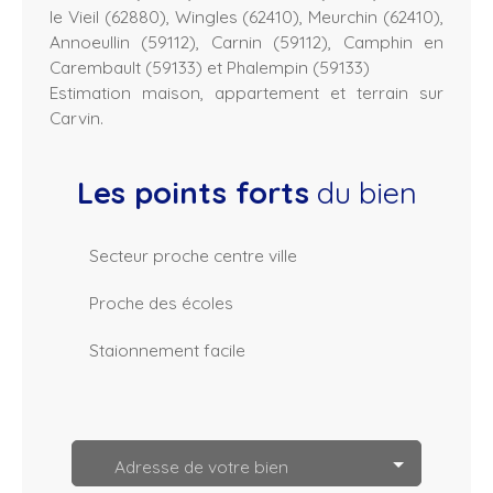
le Vieil (62880), Wingles (62410), Meurchin (62410),
Annoeullin (59112), Carnin (59112), Camphin en
Carembault (59133) et Phalempin (59133)
Estimation maison, appartement et terrain sur
Carvin.
Les points forts
du bien
Secteur proche centre ville
Proche des écoles
Staionnement facile
L
e
a
Adresse de votre bien
fl
e