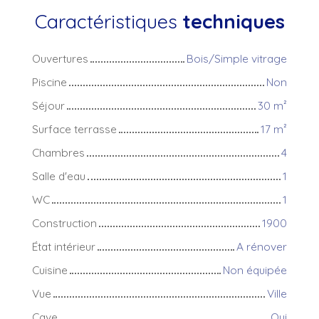
Caractéristiques
techniques
Ouvertures
Bois/Simple vitrage
Piscine
Non
Séjour
30
m²
Surface terrasse
17
m²
Chambres
4
Salle d'eau
1
WC
1
Construction
1900
État intérieur
A rénover
Cuisine
Non équipée
Vue
Ville
Cave
Oui