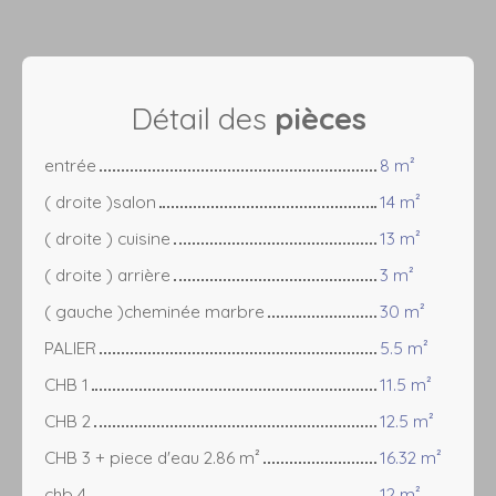
Détail des
pièces
entrée
8 m²
( droite )salon
14 m²
( droite ) cuisine
13 m²
( droite ) arrière
3 m²
( gauche )cheminée marbre
30 m²
PALIER
5.5 m²
CHB 1
11.5 m²
CHB 2
12.5 m²
CHB 3 + piece d'eau 2.86 m²
16.32 m²
chb 4
12 m²