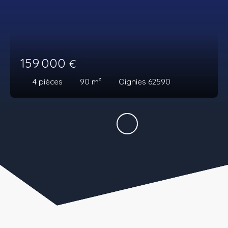
159 000
€
4
pièces
90
m²
Oignies 62590