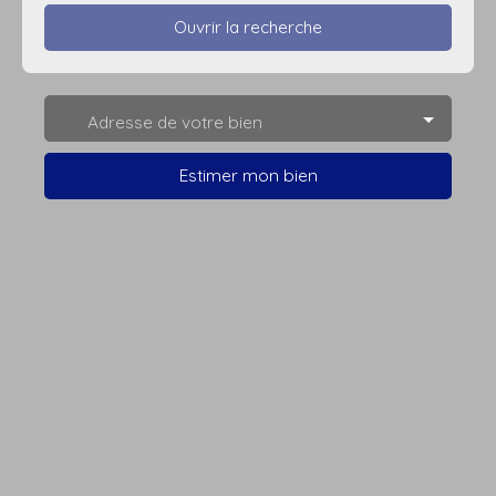
Ouvrir la recherche
Type d'offre
Adresse de votre bien
Vente
Type de bien
Estimer mon bien
Maison Ancienne
Localisation
Wahagnies (59261)
Budget max (€)
Surface min (m²)
Rechercher