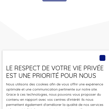
Vous ne trouvez pas
le bien de vos rêves ?
LE RESPECT DE VOTRE VIE PRIVÉE
EST UNE PRIORITÉ POUR NOUS
Ne manquez plus aucun bien correspondant à votre
recherche en vous inscrivant à notre alerte mail !
Nous utilisons des cookies afin de vous offrir une expérience
optimale et une communication pertinente sur notre site.
Prénom
Grace à ces technologies, nous pouvons vous proposer du
contenu en rapport avec vos centres d'intérêt. Ils nous
permettent également d'améliorer la qualité de nos services
Nom