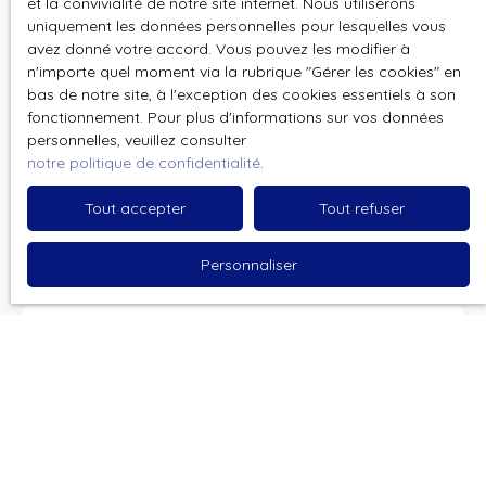
et la convivialité de notre site internet. Nous utiliserons
uniquement les données personnelles pour lesquelles vous
Email
avez donné votre accord. Vous pouvez les modifier à
n'importe quel moment via la rubrique ″Gérer les cookies″ en
bas de notre site, à l'exception des cookies essentiels à son
Type d'offre
Vente
fonctionnement. Pour plus d'informations sur vos données
personnelles, veuillez consulter
Type de bien
notre politique de confidentialité
.
Maison Ancienne
Tout accepter
Tout refuser
Localisation
Wahagnies (59261)
Personnaliser
Budget max (€)
Surface min (m²)
Pièces min
J'accepte le traitement de mes données
personnelles conformément au RGPD. Si vous ne