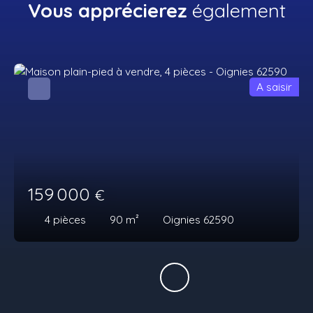
Vous apprécierez
également
A saisir
159 000
€
4
pièces
90
m²
Oignies 62590