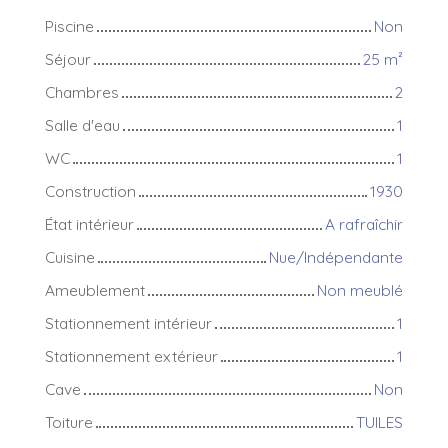
Piscine
Non
Séjour
25
m²
Chambres
2
Salle d'eau
1
WC
1
Construction
1930
État intérieur
A rafraîchir
Cuisine
Nue/Indépendante
Ameublement
Non meublé
Stationnement intérieur
1
Stationnement extérieur
1
Cave
Non
Toiture
TUILES