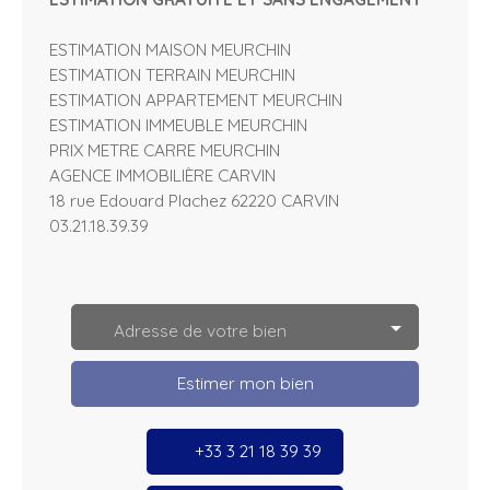
ESTIMATION MAISON MEURCHIN
ESTIMATION TERRAIN MEURCHIN
ESTIMATION APPARTEMENT MEURCHIN
ESTIMATION IMMEUBLE MEURCHIN
PRIX METRE CARRE MEURCHIN
AGENCE IMMOBILIÈRE CARVIN
18 rue Edouard Plachez 62220 CARVIN
03.21.18.39.39
L
e
a
Adresse de votre bien
fl
e
t
Estimer mon bien
|
©
O
p
+33 3 21 18 39 39
e
n
S