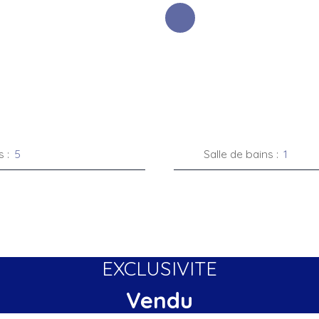
s
:
5
Salle de bains
:
1
EXCLUSIVITE
Vendu