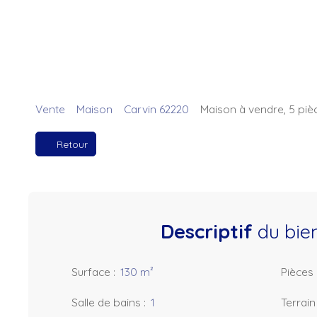
Vente
Maison
Carvin 62220
Maison à vendre, 5 piè
Retour
Descriptif
du bie
Surface
:
130
m²
Pièces
Salle de bains
:
1
Terrain