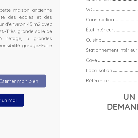
WC
cette maison ancienne
iate des écoles et des
Construction
ur d'environ 45 m2 avec
État intérieur
t.~Très grande salle de
A l'étage, 3 grandes
Cuisine
ssibilité garage.~Faire
Stationnement intérieur
Cave
Localisation
Référence
Estimer mon bien
UN 
 un mail
DEMAND