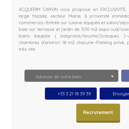
ACQUERIM CARVIN vous propose en EXCLUSIVITE, 
large façade, secteur Mairie, à proximité imméd
commerces.~Entrée sur cuisine équipée et salon/séjo
baie sur terrasse et jardin de 500 m2 expo sud/oues
bains équipée ( baignoire/douche/2vasques ).~
chambres d'environ 18 m2 chacune.~Parking privé, po
très vite
L
e
a
fl
e
Adresse de votre bien
t
|
©
O
+33 3 21 18 39 39
Envoyer
p
e
n
S
Recrutement
tr
e
e