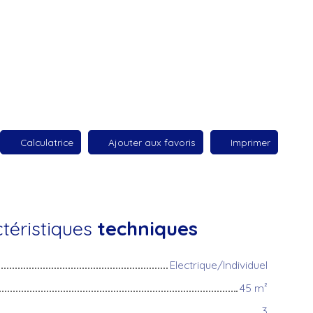
Calculatrice
Ajouter aux favoris
Imprimer
téristiques
techniques
Electrique/Individuel
45
m²
3