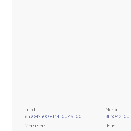
t
M
a
p
c
o
n
tr
i
b
u
t
o
r
s
+
−
Lundi
:
Mardi
:
8h30-12h00 et 14h00-19h00
8h30-12h00 
Mercredi
:
Jeudi
: