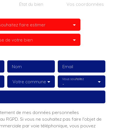
État du bien
Vos coordonnées
ouhaitez faire estimer
se de votre bien
Nom
Email
Vous souhaitez
Votre commune
-
raitement de mes données personnelles
 RGPD. Si vous ne souhaitez pas faire l'objet de
mmerciale par voie téléphonique, vous pouvez