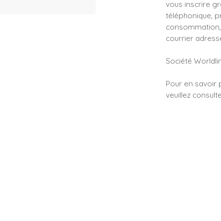
vous inscrire g
téléphonique, pr
consommation, s
courrier adressé
Société Worldlin
Pour en savoir 
veuillez consult