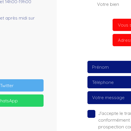
et 14h00-19h00
Votre bien
et après midi sur
Vous s
Adres
Prénom
Téléphone
Twitter
Votre message
hatsApp
J'accepte le t
conformément au
prospection co