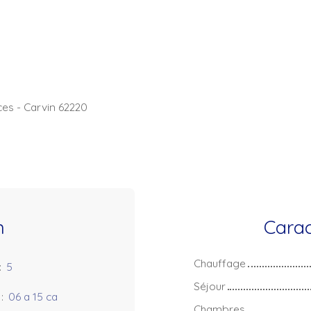
ces - Carvin 62220
n
Carac
Chauffage
:
5
Séjour
:
06 a 15 ca
Chambres