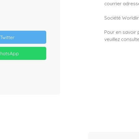
courrier adressé
Société Worldlin
Pour en savoir 
Twitter
veuillez consult
hatsApp