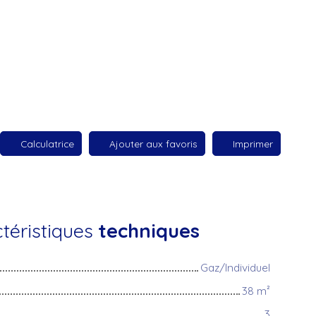
Calculatrice
Ajouter aux favoris
Imprimer
téristiques
techniques
Gaz/Individuel
38
m²
3