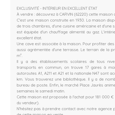
EXCLUSIVITÉ - INTÉRIEUR EN EXCELLENT ÉTAT
À vendre : découvrez à CARVIN (62220) cette maison d
C'est une maison construite en 1930. La maison dispo
de trois chambres, d'une cuisine américaine et d'une s
est équipée d'un chauffage alimenté au gaz. L'intéri
excellent état.
Une cave est associée à la maison. Pour profiter des b
aussi agrémentée d'une terrasse. Le terrain de la pr
m².
Il y a des établissements scolaires de tous niv
transports en commun, on trouve 17 gares à moi
autoroutes A1, A211 et A21 et la nationale N47 sont a
km. Vous trouverez une bibliothèque. Il y a de nom
bureau de poste. Enfin, le marché Place Jaurès anime
semaines le samedi matin.
Cette maison est proposée à l'achat pour 181 000 € 
du vendeur).
N'hésitez pas à prendre contact avec notre agence p
de cette maison en vente.