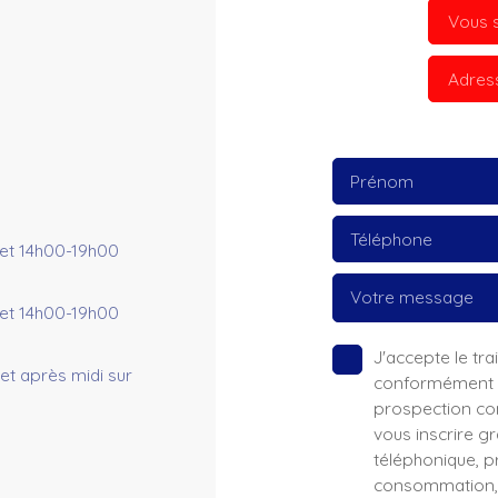
Vous s
Adres
Prénom
Téléphone
et 14h00-19h00
Votre message
et 14h00-19h00
J'accepte le t
et après midi sur
conformément au
prospection co
vous inscrire g
téléphonique, pr
consommation, s