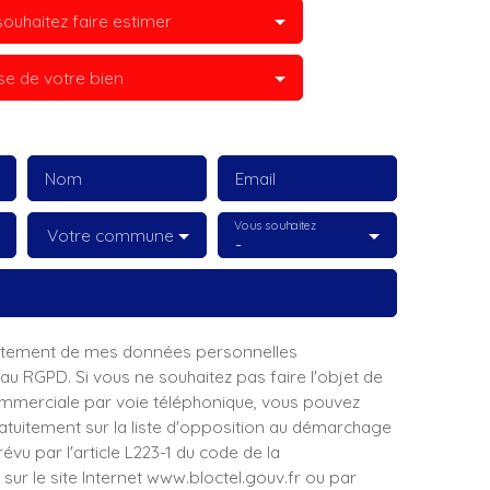
ouhaitez faire estimer
se de votre bien
Nom
Email
Vous souhaitez
Votre commune
-
raitement de mes données personnelles
 RGPD. Si vous ne souhaitez pas faire l'objet de
mmerciale par voie téléphonique, vous pouvez
ratuitement sur la liste d'opposition au démarchage
évu par l'article L223-1 du code de la
ur le site Internet www.bloctel.gouv.fr ou par