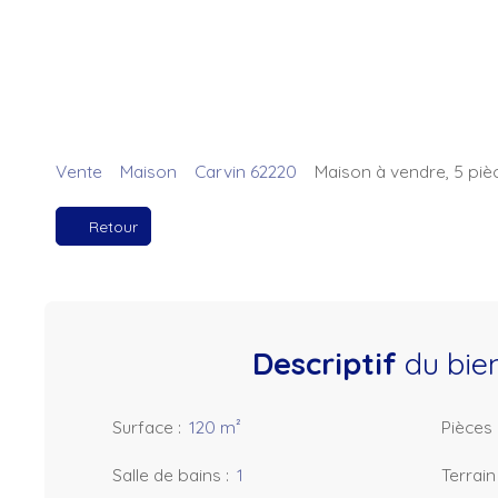
Vente
Maison
Carvin 62220
Maison à vendre, 5 piè
Retour
Descriptif
du bie
Surface
:
120
m²
Pièces
Salle de bains
:
1
Terrain