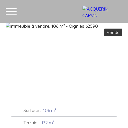
Vendu
Accueil
Acheter
Louer
Vendre
Recrutement
Blog
C
Estimation
Surface
:
106
m²
Terrain
:
132
m²