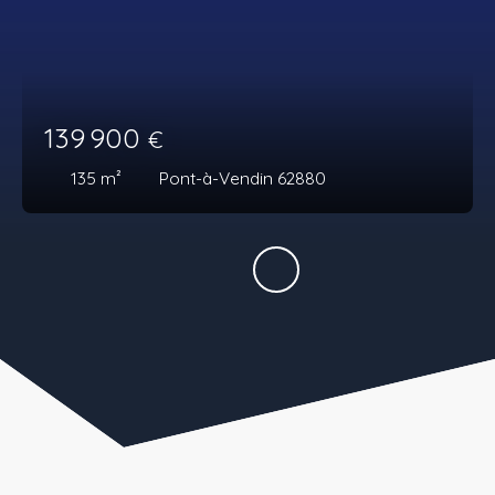
139 900
€
135
m²
Pont-à-Vendin 62880