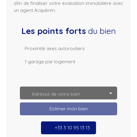
afin de finaliser votre évaluation immobilière avec
un agent Acquérim.
Les points forts
du bien
Proximité axes autoroutiers
1 garage par logement
L
e
a
Adresse de votre bien
fl
e
t
Estimer mon bien
|
©
O
p
+33 3 10 95 13 13
e
n