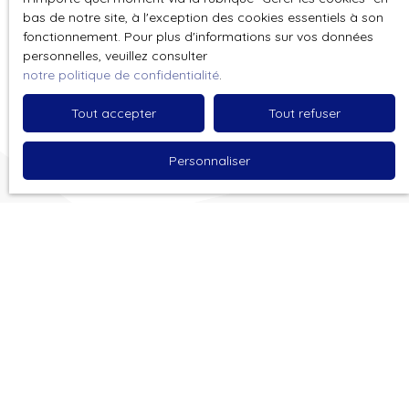
politique de confidentialité
.
bas de notre site, à l'exception des cookies essentiels à son
fonctionnement. Pour plus d'informations sur vos données
personnelles, veuillez consulter
Envoyer
notre politique de confidentialité
.
Tout accepter
Tout refuser
Personnaliser
Vous ne trouvez pas
le bien de vos rêves ?
Ne manquez plus aucun bien correspondant à votre
recherche en vous inscrivant à notre alerte mail !