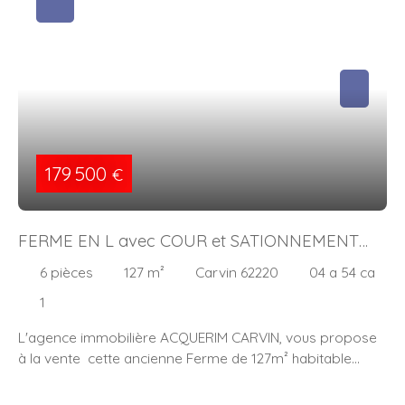
179 500
€
FERME EN L avec COUR et SATIONNEMENT
PRIVATIF
6
pièces
127
m²
Carvin 62220
04 a 54 ca
1
L'agence immobilière ACQUERIM CARVIN, vous propose
à la vente cette ancienne Ferme de 127m² habitable
idéalement située sur la commune de Carvin, avec
porche, cour intérieure et dépendances. Rénovations à