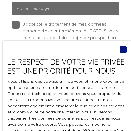
Votre message
J'accepte le traitement de mes données
personnelles conformément au RGPD. Si vous
ne souhaitez pas faire l'objet de prospection
commerciale par voie téléphonique, vous
pouvez vous inscrire gratuitement sur la liste
d'opposition au démarchage téléphonique,
LE RESPECT DE VOTRE VIE PRIVÉE
prévu par l'article L223-1 du code de la
EST UNE PRIORITÉ POUR NOUS
consommation, sur le site Internet
www.bloctel.gouv.fr ou par courrier adressé à
Nous utilisons des cookies afin de vous offrir une expérience
:
optimale et une communication pertinente sur notre site.
Grace à ces technologies, nous pouvons vous proposer du
Société Worldline, Service Bloctel, CS 61311,
contenu en rapport avec vos centres d'intérêt. Ils nous
41013 BLOIS CEDEX.
permettent également d'améliorer la qualité de nos services
et la convivialité de notre site internet. Nous utiliserons
Pour en savoir plus sur le traitement de vos
uniquement les données personnelles pour lesquelles vous
avez donné votre accord. Vous pouvez les modifier à
données personnelles, veuillez consulter notre
n'importe quel moment via la rubrique ″Gérer les cookies″ en