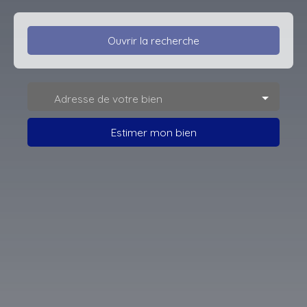
Ouvrir la recherche
Type d'offre
Adresse de votre bien
Location
Type de bien
Estimer mon bien
Maison
Localisation
Pont-à-Vendin (62880)
Loyer max (€/mois)
Surface min (m²)
Rechercher