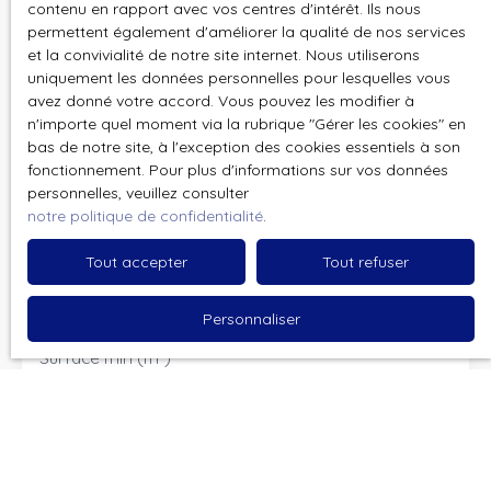
contenu en rapport avec vos centres d'intérêt. Ils nous
Nom
permettent également d'améliorer la qualité de nos services
et la convivialité de notre site internet. Nous utiliserons
Email
uniquement les données personnelles pour lesquelles vous
avez donné votre accord. Vous pouvez les modifier à
Type d'offre
n'importe quel moment via la rubrique ″Gérer les cookies″ en
Location
bas de notre site, à l'exception des cookies essentiels à son
fonctionnement. Pour plus d'informations sur vos données
Type de bien
personnelles, veuillez consulter
Maison
notre politique de confidentialité
.
Localisation
Pont-à-Vendin (62880)
Tout accepter
Tout refuser
Loyer max (€/mois)
Personnaliser
Surface min (m²)
Pièces min
J'accepte le traitement de mes données