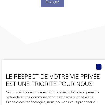
Envoyer
Vous ne trouvez pas
le bien de vos rêves ?
LE RESPECT DE VOTRE VIE PRIVÉE
Ne manquez plus aucun bien correspondant à votre
EST UNE PRIORITÉ POUR NOUS
recherche en vous inscrivant à notre alerte mail !
Nous utilisons des cookies afin de vous offrir une expérience
Prénom
optimale et une communication pertinente sur notre site.
Grace à ces technologies, nous pouvons vous proposer du