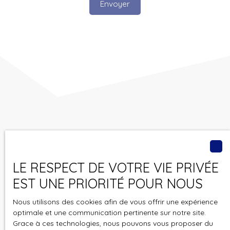
Envoyer
Vous ne trouvez pas
le bien de vos rêves ?
LE RESPECT DE VOTRE VIE PRIVÉE
Ne manquez plus aucun bien correspondant à votre
EST UNE PRIORITÉ POUR NOUS
recherche en vous inscrivant à notre alerte mail !
Nous utilisons des cookies afin de vous offrir une expérience
Prénom
optimale et une communication pertinente sur notre site.
Grace à ces technologies, nous pouvons vous proposer du