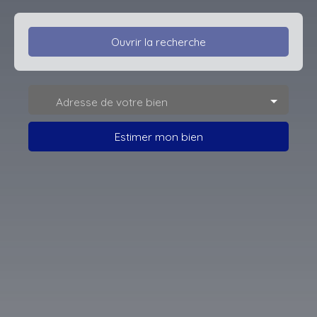
Ouvrir la recherche
Type d'offre
Adresse de votre bien
Location
Type de bien
Estimer mon bien
Maison Mitoyenne 1 côté
Localisation
Carvin (62220)
Loyer max (€/mois)
Surface min (m²)
Rechercher