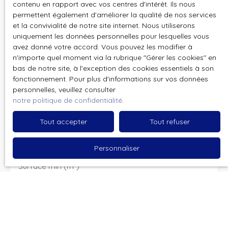
contenu en rapport avec vos centres d'intérêt. Ils nous
Nom
permettent également d'améliorer la qualité de nos services
et la convivialité de notre site internet. Nous utiliserons
Email
uniquement les données personnelles pour lesquelles vous
avez donné votre accord. Vous pouvez les modifier à
Type d'offre
n'importe quel moment via la rubrique ″Gérer les cookies″ en
Location
bas de notre site, à l'exception des cookies essentiels à son
fonctionnement. Pour plus d'informations sur vos données
Type de bien
personnelles, veuillez consulter
Maison Mitoyenne 1 côté
notre politique de confidentialité
.
Localisation
Carvin (62220)
Tout accepter
Tout refuser
Loyer max (€/mois)
Personnaliser
Surface min (m²)
Pièces min
J'accepte le traitement de mes données