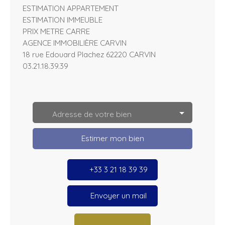
ESTIMATION APPARTEMENT
ESTIMATION IMMEUBLE
PRIX METRE CARRE
AGENCE IMMOBILIÈRE CARVIN
18 rue Edouard Plachez 62220 CARVIN
03.21.18.39.39
L
e
a
Adresse de votre bien
fl
e
t
Estimer mon bien
|
©
O
p
+33 3 21 18 39 39
e
n
S
tr
Envoyer un mail
e
e
t