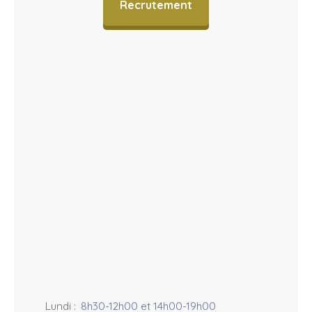
M
Recrutement
a
p
c
o
n
tr
i
b
u
t
o
r
s
+
−
Lundi
:
8h30-12h00 et 14h00-19h00