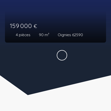
159 000
€
4
pièces
90
m²
Oignies 62590