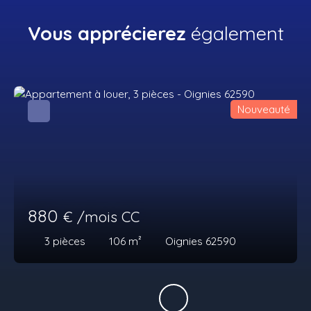
Vous apprécierez
également
Nouveauté
880
€ /mois CC
3
pièces
106
m²
Oignies 62590