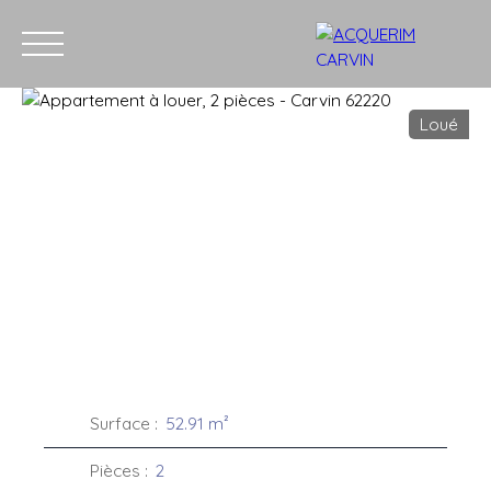
Loué
Accueil
Acheter
Louer
Vendre
Recrutement
Blog
C
Estimation
Surface
:
52.91
m²
Pièces
:
2